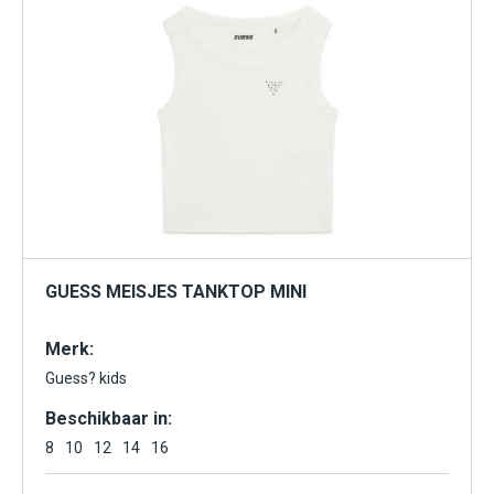
Polo’s en T-shirts
Sokken en ondergoed
Spijkerbroeken
Sweaters, truien en vesten
Tops
Tunieks en jurken
MERK
GUESS MEISJES TANKTOP MINI
MAAT
Merk:
Guess? kids
Beschikbaar in:
MATEN DAMES
8
10
12
14
16