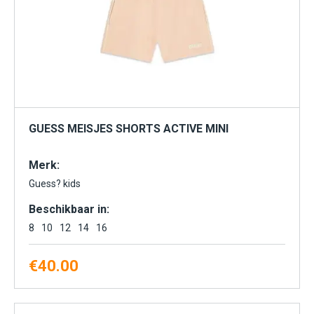
Jongens
Kids
Meisjes
Plus size
ROE Broeken
Sale
SOORT KLEDINGSTUK
GUESS MEISJES SHORTS ACTIVE MINI
Blouses
Bottoms
Merk:
Broeken en rokken
Guess? kids
Colberts en kostuums
Beschikbaar in:
Jacks
8
10
12
14
16
Jurkjes
Korte broeken
€
40.00
Overhemden
Overige
Pantalons