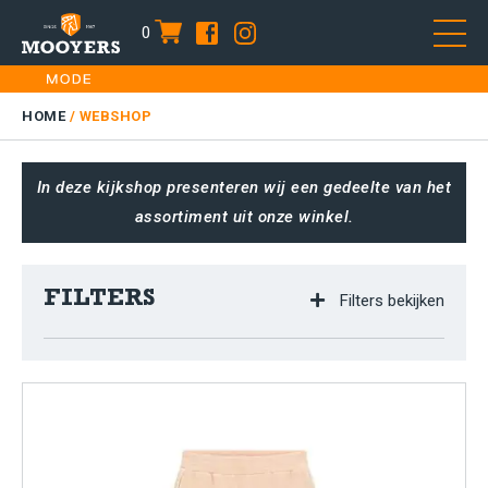
0
item
Skip
HOME
to
DAMES
HOME
/
WEBSHOP
content
HEREN
In deze kijkshop presenteren wij een gedeelte van het
KIDS
assortiment uit onze winkel.
SALE
PLUS SIZE
FILTERS
Filters bekijken
CONTACT
CATEGORIEËN
Dames
Geen categorie
Heren