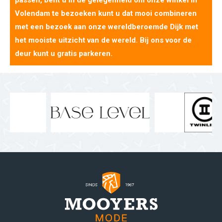
passen, bent u in de gelegenheid om onze winkel in
Volendam te bezoeken kunt u dat mooi combineren
met een bezoek aan onze wereldberoemde Dijk met
het mooiste uitzicht van de wereld. Bij ons voor de
deur kunt u gratis parkeren.