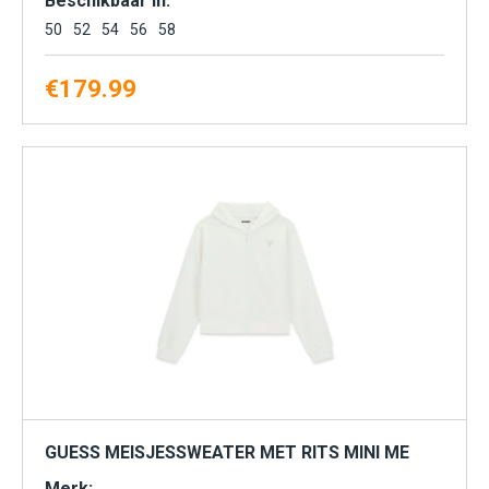
Beschikbaar in:
50
52
54
56
58
€
179.99
GUESS MEISJESSWEATER MET RITS MINI ME
Merk: