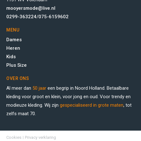
mooyersmode@live.nl
0299-363224
/
075-6159602
MENU
Dames
Heren
Kids
Plus Size
OVER ONS
Al meer dan
50 jaar
een begrip in Noord Holland. Betaalbare
kleding voor groot en klein, voor jong en oud. Voor trendy en
modieuze kleding. Wij zijn
gespecialiseerd in grote maten
, tot
zelfs maat 70.
Cookies
Privacy verklaring