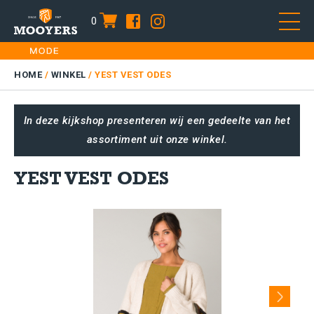
0
item
Skip
HOME
to
DAMES
HOME
/
WINKEL
/
YEST VEST ODES
content
HEREN
In deze kijkshop presenteren wij een gedeelte van het
KIDS
assortiment uit onze winkel.
SALE
PLUS SIZE
YEST VEST ODES
CONTACT
Next