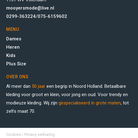
mooyersmode@live.nl
0299-363224
/
075-6159602
MENU
Dames
Heren
Kids
Plus Size
OVER ONS
Al meer dan
50 jaar
een begrip in Noord Holland. Betaalbare
kleding voor groot en klein, voor jong en oud. Voor trendy en
modieuze kleding. Wij zijn
gespecialiseerd in grote maten
, tot
zelfs maat 70.
Cookies
Privacy verklaring