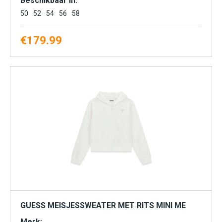
Beschikbaar in:
50
52
54
56
58
€
179.99
GUESS MEISJESSWEATER MET RITS MINI ME
Merk: