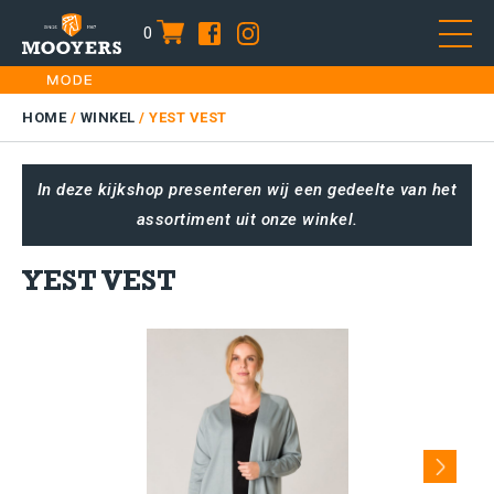
0
item
Skip
HOME
to
DAMES
HOME
/
WINKEL
/
YEST VEST
content
HEREN
In deze kijkshop presenteren wij een gedeelte van het
KIDS
assortiment uit onze winkel.
SALE
PLUS SIZE
YEST VEST
CONTACT
Next