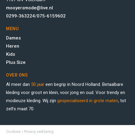
mooyersmode@live.nl
0299-363224
/
075-6159602
MENU
Dames
Heren
Kids
Plus Size
OVER ONS
Al meer dan
50 jaar
een begrip in Noord Holland. Betaalbare
kleding voor groot en klein, voor jong en oud. Voor trendy en
modieuze kleding. Wij zijn
gespecialiseerd in grote maten
, tot
zelfs maat 70.
Cookies
Privacy verklaring