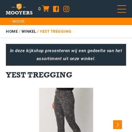
0
item
Skip
HOME
to
DAMES
HOME
/
WINKEL
/
YEST TREGGING
content
HEREN
In deze kijkshop presenteren wij een gedeelte van het
KIDS
assortiment uit onze winkel.
SALE
PLUS SIZE
YEST TREGGING
CONTACT
Next