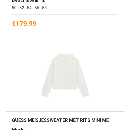
Beschikbaar in:
50
52
54
56
58
€
179.99
GUESS MEISJESSWEATER MET RITS MINI ME
Merk: