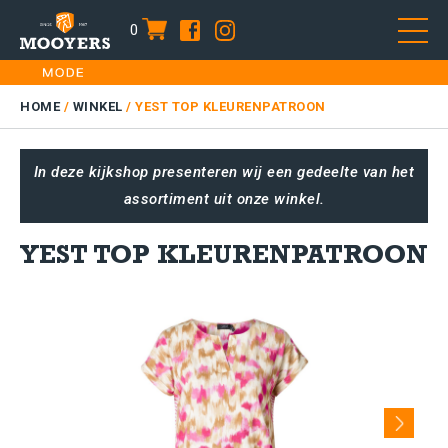
0
item
Skip
HOME
to
DAMES
HOME
/
WINKEL
/
YEST TOP KLEURENPATROON
content
HEREN
In deze kijkshop presenteren wij een gedeelte van het
KIDS
assortiment uit onze winkel.
SALE
PLUS SIZE
YEST TOP KLEURENPATROON
CONTACT
Next