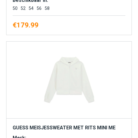
Beschikbaar in:
50
52
54
56
58
€
179.99
GUESS MEISJESSWEATER MET RITS MINI ME
Merk: