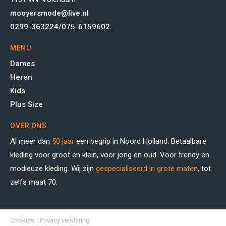
mooyersmode@live.nl
0299-363224
/
075-6159602
MENU
Dames
Heren
Kids
Plus Size
OVER ONS
Al meer dan
50 jaar
een begrip in Noord Holland. Betaalbare
kleding voor groot en klein, voor jong en oud. Voor trendy en
modieuze kleding. Wij zijn
gespecialiseerd in grote maten
, tot
zelfs maat 70.
Cookies
Privacy verklaring