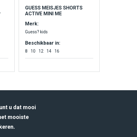
GUESS MEISJES SHORTS
P
ACTIVE MINI ME
Merk:
Guess? kids
Beschikbaar in:
8
10
12
14
16
unt u dat mooi
het mooiste
rkeren.