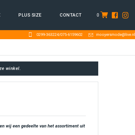
0
E
PLUS SIZE
CONTACT
item
0299-363224
/
075-6159602
mooyersmode@live.nl
ze winkel.
en wij een gedeelte van het assortiment uit