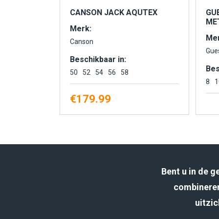
CANSON JACK AQUTEX
GU
MET
Merk:
Mer
Canson
Gue
Beschikbaar in:
Bes
50
52
54
56
58
8
1
€
179.99
Bent u in de 
combineren
uitzic