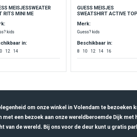
ESS MEISJESSWEATER
GUESS MEISJES
 RITS MINI ME
SWEATSHIRT ACTIVE TO
k:
Merk:
ss? kids
Guess? kids
chikbaar in:
Beschikbaar in:
0
12
14
8
10
12
14
16
gelegenheid om onze winkel in Volendam te bezoeken k
 met een bezoek aan onze wereldberoemde Dijk met 
ht van de wereld. Bij ons voor de deur kunt u gratis pa