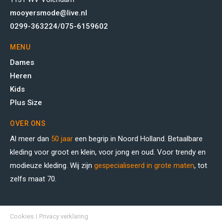
mooyersmode@live.nl
0299-363224
/
075-6159602
MENU
Dames
Heren
Kids
Plus Size
OVER ONS
Al meer dan
50 jaar
een begrip in Noord Holland. Betaalbare
kleding voor groot en klein, voor jong en oud. Voor trendy en
modieuze kleding. Wij zijn
gespecialiseerd in grote maten
, tot
zelfs maat 70.
Cookies
Privacy verklaring