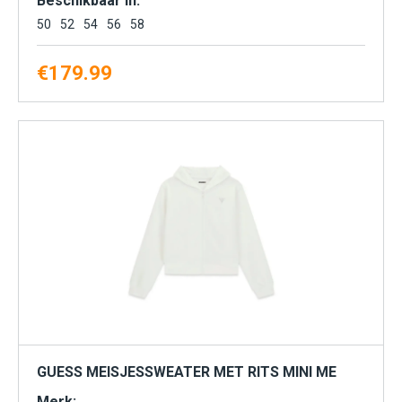
Beschikbaar in:
50
52
54
56
58
€
179.99
GUESS MEISJESSWEATER MET RITS MINI ME
Merk: