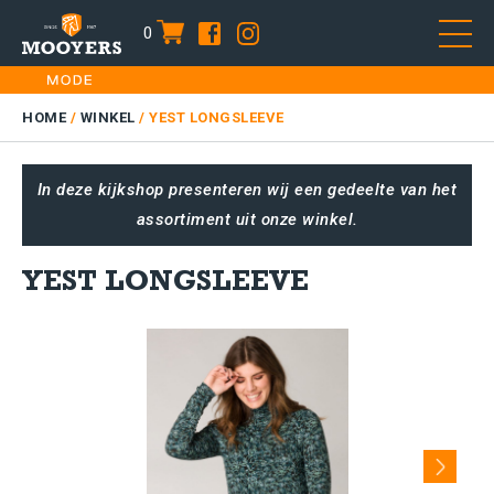
0
item
Skip
HOME
to
DAMES
HOME
/
WINKEL
/
YEST LONGSLEEVE
content
HEREN
In deze kijkshop presenteren wij een gedeelte van het
KIDS
assortiment uit onze winkel.
SALE
PLUS SIZE
YEST LONGSLEEVE
CONTACT
Next