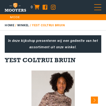
0
item
Skip
HOME
to
DAMES
HOME
/
WINKEL
/
YEST COLTRUI BRUIN
content
HEREN
In deze kijkshop presenteren wij een gedeelte van het
KIDS
assortiment uit onze winkel.
SALE
PLUS SIZE
YEST COLTRUI BRUIN
CONTACT
Next