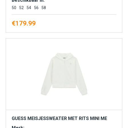
Beschikbaar in:
50
52
54
56
58
€
179.99
GUESS MEISJESSWEATER MET RITS MINI ME
Merk: