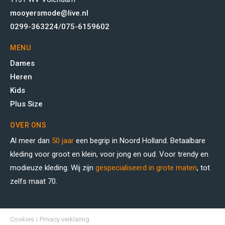
mooyersmode@live.nl
0299-363224
/
075-6159602
MENU
Dames
Heren
Kids
Plus Size
OVER ONS
Al meer dan
50 jaar
een begrip in Noord Holland. Betaalbare
kleding voor groot en klein, voor jong en oud. Voor trendy en
modieuze kleding. Wij zijn
gespecialiseerd in grote maten
, tot
zelfs maat 70.
Cookies
Privacy verklaring