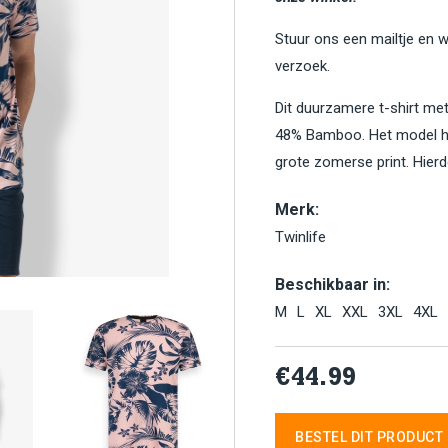
Stuur ons een mailtje en 
verzoek.
Dit duurzamere t-shirt met
48% Bamboo. Het model he
grote zomerse print. Hierd
Merk:
Twinlife
Beschikbaar in:
M
L
XL
XXL
3XL
4XL
€44.99
BESTEL DIT PRODUCT