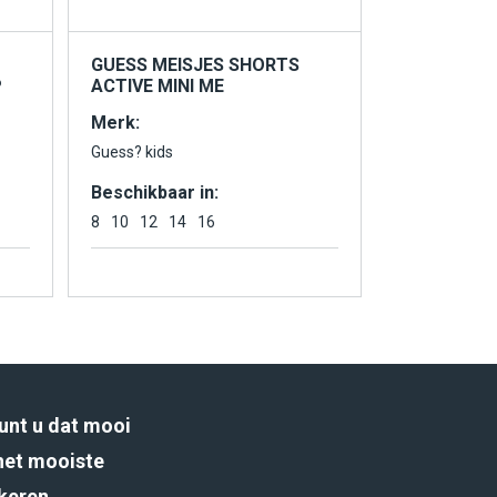
GUESS MEISJES SHORTS
P
ACTIVE MINI ME
Merk:
Guess? kids
Beschikbaar in:
8
10
12
14
16
unt u dat mooi
het mooiste
rkeren.