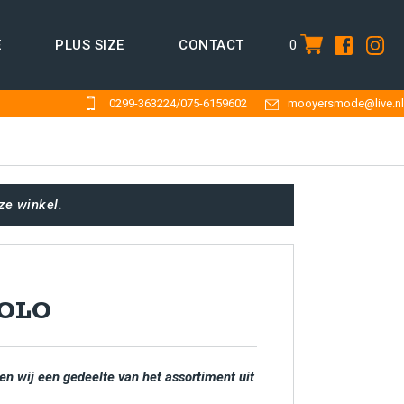
0
E
PLUS SIZE
CONTACT
item
0299-363224
/
075-6159602
mooyersmode@live.nl
ze winkel.
POLO
en wij een gedeelte van het assortiment uit