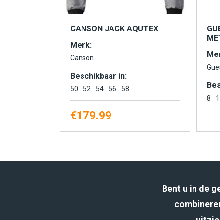
CANSON JACK AQUTEX
GU
MET
Merk:
Mer
Canson
Gue
Beschikbaar in:
Bes
50
52
54
56
58
8
1
€
179.99
Bent u in de 
combineren
uitzic