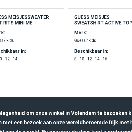
ESS MEISJESSWEATER
GUESS MEISJES
 RITS MINI ME
SWEATSHIRT ACTIVE TO
k:
Merk:
ss? kids
Guess? kids
chikbaar in:
Beschikbaar in:
0
12
14
8
10
12
14
16
gelegenheid om onze winkel in Volendam te bezoeken k
 met een bezoek aan onze wereldberoemde Dijk met 
ht van de wereld. Bij ons voor de deur kunt u gratis pa