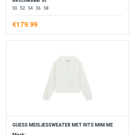
Beschikbaar in:
50
52
54
56
58
€
179.99
GUESS MEISJESSWEATER MET RITS MINI ME
Merk: