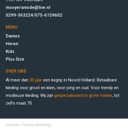
mooyersmode@live.nl
0299-363224
/
075-6159602
MENU
Dames
Heren
Kids
Plus Size
OVER ONS
Al meer dan
50 jaar
een begrip in Noord Holland. Betaalbare
kleding voor groot en klein, voor jong en oud. Voor trendy en
modieuze kleding. Wij zijn
gespecialiseerd in grote maten
, tot
zelfs maat 70.
Cookies
Privacy verklaring