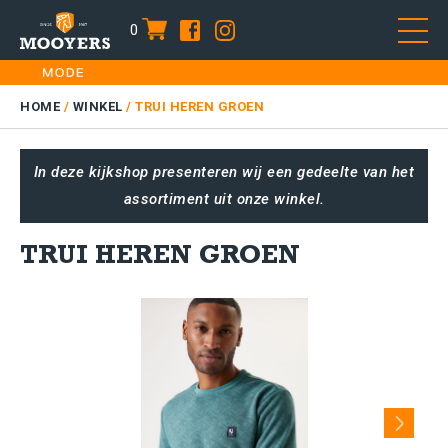
0
item
Skip
HOME
to
DAMES
HOME
/
WINKEL
/
TRUI HEREN GROEN
content
HEREN
In deze kijkshop presenteren wij een gedeelte van het
KIDS
assortiment uit onze winkel.
SALE
PLUS SIZE
TRUI HEREN GROEN
CONTACT
Next