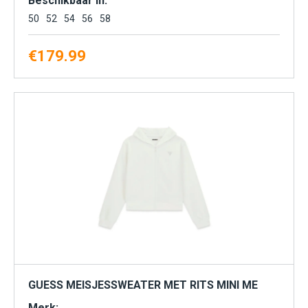
Beschikbaar in:
50
52
54
56
58
€
179.99
GUESS MEISJESSWEATER MET RITS MINI ME
Merk: