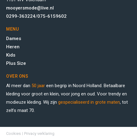
mooyersmode@live.nl
0299-363224
/
075-6159602
MENU
Dames
Heren
Kids
Plus Size
OVER ONS
Al meer dan
50 jaar
een begrip in Noord Holland. Betaalbare
kleding voor groot en klein, voor jong en oud. Voor trendy en
modieuze kleding. Wij zijn
gespecialiseerd in grote maten
, tot
zelfs maat 70.
Cookies
Privacy verklaring