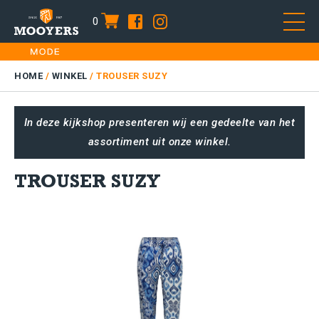
0
item
Skip
HOME
to
DAMES
HOME
/
WINKEL
/
TROUSER SUZY
content
HEREN
In deze kijkshop presenteren wij een gedeelte van het
KIDS
assortiment uit onze winkel.
SALE
PLUS SIZE
TROUSER SUZY
CONTACT