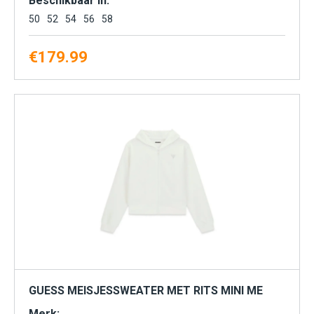
Beschikbaar in:
50
52
54
56
58
€
179.99
GUESS MEISJESSWEATER MET RITS MINI ME
Merk: