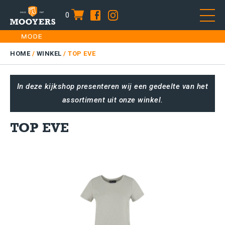
0
item
Skip
HOME
to
DAMES
HOME
/
WINKEL
/
TOP EVE
content
HEREN
In deze kijkshop presenteren wij een gedeelte van het
KIDS
assortiment uit onze winkel.
SALE
PLUS SIZE
TOP EVE
CONTACT