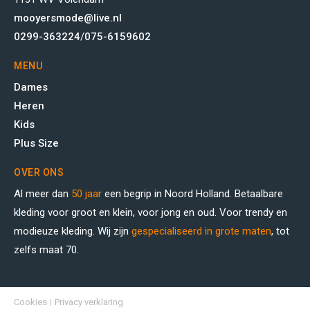
mooyersmode@live.nl
0299-363224
/
075-6159602
MENU
Dames
Heren
Kids
Plus Size
OVER ONS
Al meer dan
50 jaar
een begrip in Noord Holland. Betaalbare
kleding voor groot en klein, voor jong en oud. Voor trendy en
modieuze kleding. Wij zijn
gespecialiseerd in grote maten
, tot
zelfs maat 70.
Cookies
Privacy verklaring