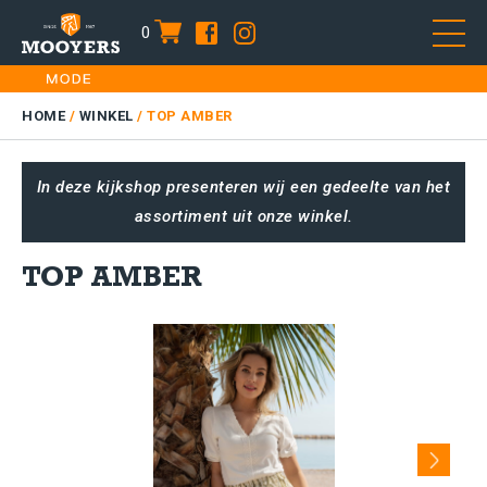
0
item
Skip
HOME
to
DAMES
HOME
/
WINKEL
/
TOP AMBER
content
HEREN
In deze kijkshop presenteren wij een gedeelte van het
KIDS
assortiment uit onze winkel.
SALE
PLUS SIZE
TOP AMBER
CONTACT
Next