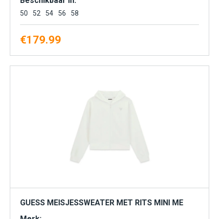
Beschikbaar in:
50
52
54
56
58
€
179.99
GUESS MEISJESSWEATER MET RITS MINI ME
Merk: