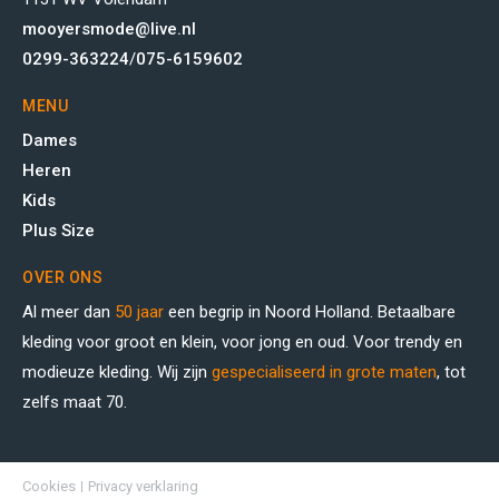
mooyersmode@live.nl
0299-363224
/
075-6159602
MENU
Dames
Heren
Kids
Plus Size
OVER ONS
Al meer dan
50 jaar
een begrip in Noord Holland. Betaalbare
kleding voor groot en klein, voor jong en oud. Voor trendy en
modieuze kleding. Wij zijn
gespecialiseerd in grote maten
, tot
zelfs maat 70.
Cookies
Privacy verklaring