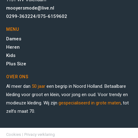
mooyersmode@live.nl
0299-363224
/
075-6159602
MENU
Dames
Heren
Kids
Plus Size
OVER ONS
Al meer dan
50 jaar
een begrip in Noord Holland. Betaalbare
kleding voor groot en klein, voor jong en oud. Voor trendy en
modieuze kleding. Wij zijn
gespecialiseerd in grote maten
, tot
zelfs maat 70.
Cookies
Privacy verklaring