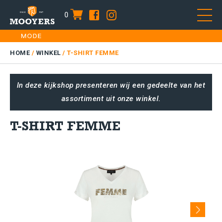
0
item
Skip
HOME
to
DAMES
HOME
/
WINKEL
/
T-SHIRT FEMME
content
HEREN
In deze kijkshop presenteren wij een gedeelte van het
KIDS
assortiment uit onze winkel.
SALE
PLUS SIZE
T-SHIRT FEMME
CONTACT
Next