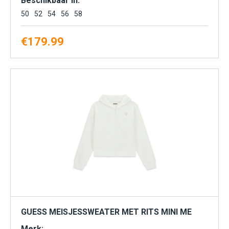
Beschikbaar in:
50
52
54
56
58
€
179.99
GUESS MEISJESSWEATER MET RITS MINI ME
Merk: