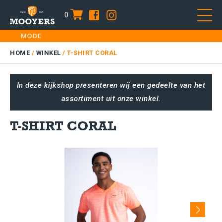
0
item
Skip
HOME
to
DAMES
HOME
/
WINKEL
/
T-SHIRT CORAL
content
HEREN
In deze kijkshop presenteren wij een gedeelte van het
KIDS
assortiment uit onze winkel.
SALE
PLUS SIZE
T-SHIRT CORAL
CONTACT
Next