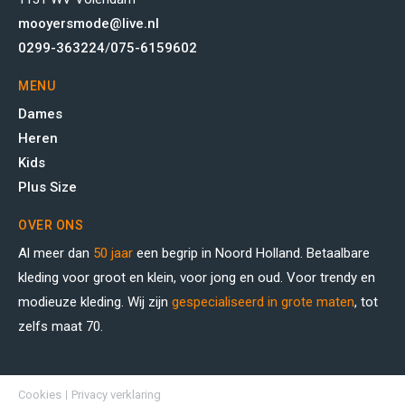
mooyersmode@live.nl
0299-363224
/
075-6159602
MENU
Dames
Heren
Kids
Plus Size
OVER ONS
Al meer dan
50 jaar
een begrip in Noord Holland. Betaalbare
kleding voor groot en klein, voor jong en oud. Voor trendy en
modieuze kleding. Wij zijn
gespecialiseerd in grote maten
, tot
zelfs maat 70.
Cookies
Privacy verklaring