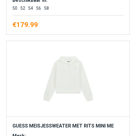
Beschikbaar in:
50
52
54
56
58
€
179.99
GUESS MEISJESSWEATER MET RITS MINI ME
Merk: