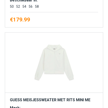
Beschikbaar in:
50
52
54
56
58
€
179.99
GUESS MEISJESSWEATER MET RITS MINI ME
Merk: