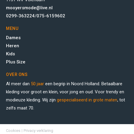
mooyersmode@live.nl
0299-363224
/
075-6159602
MENU
Dames
Heren
Kids
Plus Size
OVER ONS
Al meer dan
50 jaar
een begrip in Noord Holland. Betaalbare
kleding voor groot en klein, voor jong en oud. Voor trendy en
modieuze kleding. Wij zijn
gespecialiseerd in grote maten
, tot
zelfs maat 70.
Cookies
Privacy verklaring