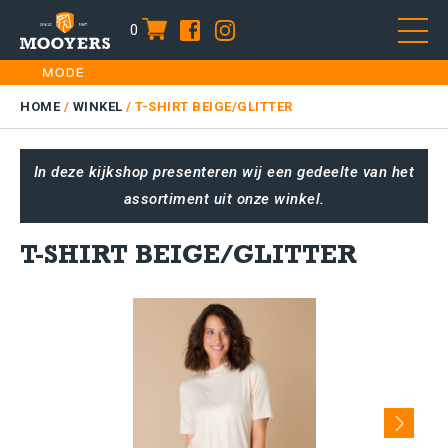
0
item
Skip
HOME
to
DAMES
HOME
/
WINKEL
/
T-SHIRT BEIGE/GLITTER
content
HEREN
In deze kijkshop presenteren wij een gedeelte van het
KIDS
assortiment uit onze winkel.
SALE
PLUS SIZE
T-SHIRT BEIGE/GLITTER
CONTACT
Next