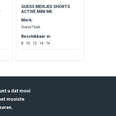
GUESS MEISJES SHORTS
P
ACTIVE MINI ME
Merk:
Guess? kids
Beschikbaar in:
8
10
12
14
16
unt u dat mooi
het mooiste
rkeren.