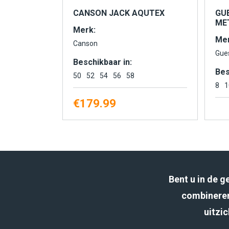
CANSON JACK AQUTEX
GU
MET
Merk:
Mer
Canson
Gue
Beschikbaar in:
Bes
50
52
54
56
58
8
1
€
179.99
Bent u in de 
combineren
uitzic