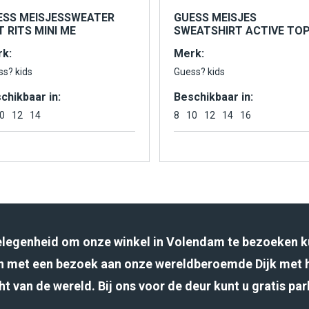
ESS MEISJESSWEATER
GUESS MEISJES
 RITS MINI ME
SWEATSHIRT ACTIVE TO
k:
Merk:
ss? kids
Guess? kids
chikbaar in:
Beschikbaar in:
0
12
14
8
10
12
14
16
gelegenheid om onze winkel in Volendam te bezoeken k
 met een bezoek aan onze wereldberoemde Dijk met 
ht van de wereld. Bij ons voor de deur kunt u gratis pa