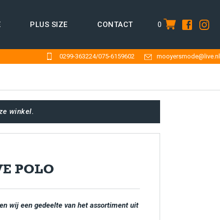
0
E
PLUS SIZE
CONTACT
item
0299-363224
/
075-6159602
mooyersmode@live.nl
ze winkel.
VE POLO
en wij een gedeelte van het assortiment uit