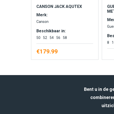
CANSON JACK AQUTEX
GU
MET
Merk:
Mer
Canson
Gue
Beschikbaar in:
Bes
50
52
54
56
58
8
1
€
179.99
Bent u in de 
combineren
uitzic