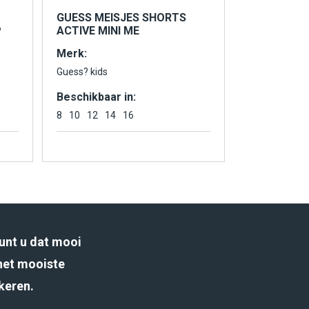
GUESS MEISJES SHORTS
P
ACTIVE MINI ME
Merk:
Guess? kids
Beschikbaar in:
8
10
12
14
16
unt u dat mooi
het mooiste
rkeren.