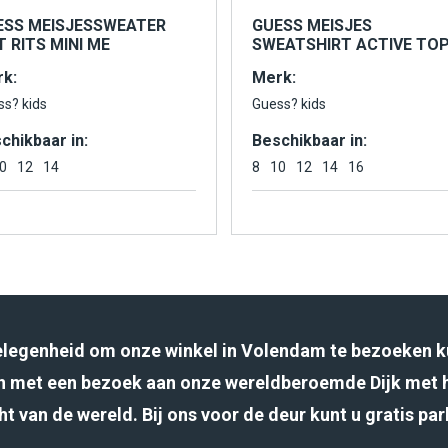
ESS MEISJESSWEATER
GUESS MEISJES
 RITS MINI ME
SWEATSHIRT ACTIVE TO
k:
Merk:
ss? kids
Guess? kids
chikbaar in:
Beschikbaar in:
0
12
14
8
10
12
14
16
gelegenheid om onze winkel in Volendam te bezoeken k
 met een bezoek aan onze wereldberoemde Dijk met 
ht van de wereld. Bij ons voor de deur kunt u gratis pa