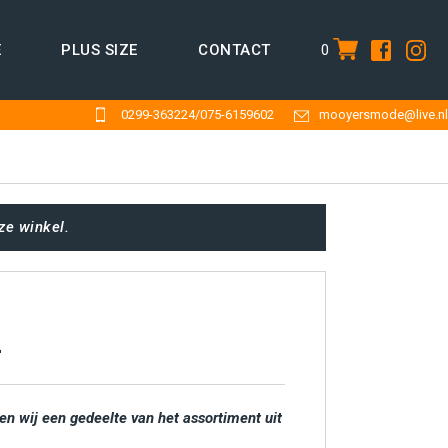
0
E
PLUS SIZE
CONTACT
item
0299-363224
/
075-6159602
mooyersmode@live.nl
ze winkel.
A
en wij een gedeelte van het assortiment uit