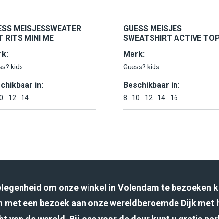
ESS MEISJESSWEATER
GUESS MEISJES
 RITS MINI ME
SWEATSHIRT ACTIVE TO
k:
Merk:
ss? kids
Guess? kids
chikbaar in:
Beschikbaar in:
0
12
14
8
10
12
14
16
gelegenheid om onze winkel in Volendam te bezoeken k
 met een bezoek aan onze wereldberoemde Dijk met 
ht van de wereld. Bij ons voor de deur kunt u gratis pa