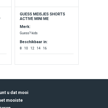
GUESS MEISJES SHORTS
P
ACTIVE MINI ME
Merk:
Guess? kids
Beschikbaar in:
8
10
12
14
16
unt u dat mooi
het mooiste
rkeren.