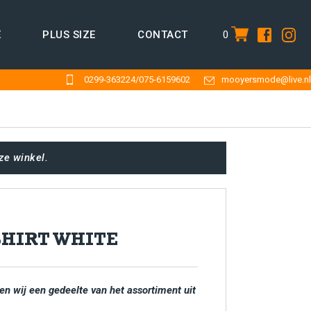
0
E
PLUS SIZE
CONTACT
item
0299-363224
/
075-6159602
mooyersmode@live.nl
ze winkel.
SHIRT WHITE
en wij een gedeelte van het assortiment uit