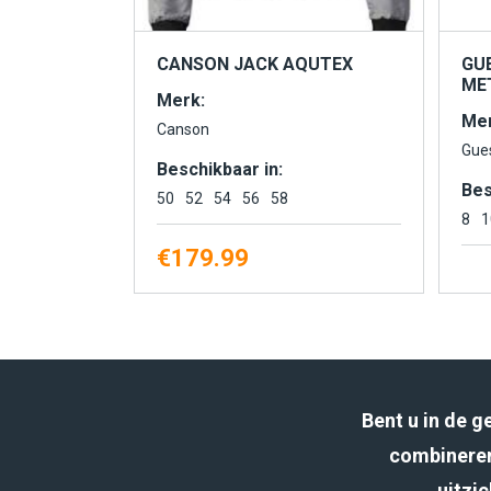
CANSON JACK AQUTEX
GU
MET
Merk:
Mer
Canson
Gue
Beschikbaar in:
Bes
50
52
54
56
58
8
1
€
179.99
Bent u in de 
combineren
uitzic