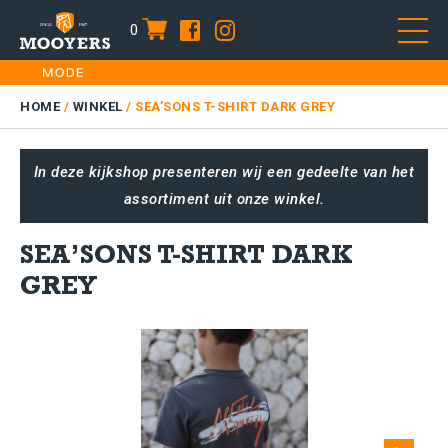
0
item
Skip
HOME
to
DAMES
HOME
/
WINKEL
/
SEA’SONS T-SHIRT DARK GREY
content
HEREN
In deze kijkshop presenteren wij een gedeelte van het
KIDS
assortiment uit onze winkel.
SALE
PLUS SIZE
SEA’SONS T-SHIRT DARK
CONTACT
GREY
Next