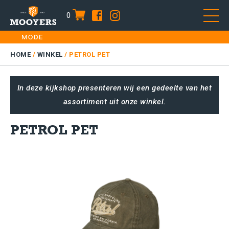
0
item
Skip
HOME
to
DAMES
HOME
/
WINKEL
/
PETROL PET
content
HEREN
In deze kijkshop presenteren wij een gedeelte van het
KIDS
assortiment uit onze winkel.
SALE
PLUS SIZE
PETROL PET
CONTACT