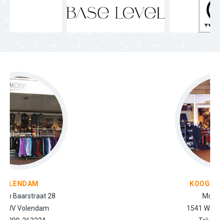
KOOG AAN DE ZAAN
Molenwerf 10
1541 WR Koog a/d Zaan