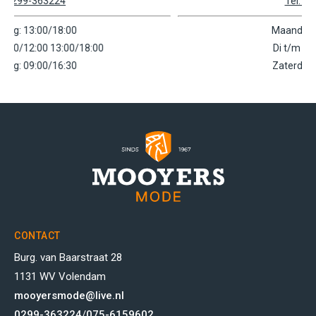
Tel: 0756159602
Maandag: 11:00/18:00
Di t/m Vr: 09:00/18:00
Zaterdag: 09:00/17:00
CONTACT
Burg. van Baarstraat 28
1131 WV Volendam
mooyersmode@live.nl
0299-363224
/
075-6159602