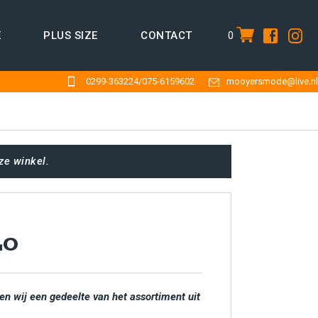
0
E
PLUS SIZE
CONTACT
item
0299-363224
/
075-6159602
mooyersmode@live.nl
ze winkel.
LO
en wij een gedeelte van het assortiment uit