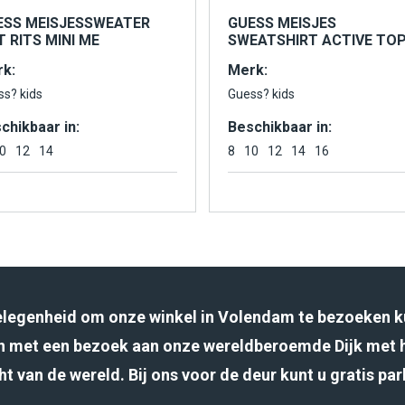
ESS MEISJESSWEATER
GUESS MEISJES
 RITS MINI ME
SWEATSHIRT ACTIVE TO
k:
Merk:
ss? kids
Guess? kids
chikbaar in:
Beschikbaar in:
0
12
14
8
10
12
14
16
gelegenheid om onze winkel in Volendam te bezoeken k
 met een bezoek aan onze wereldberoemde Dijk met 
ht van de wereld. Bij ons voor de deur kunt u gratis pa