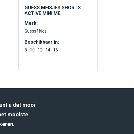
GUESS MEISJES SHORTS
P
ACTIVE MINI ME
Merk:
Guess? kids
Beschikbaar in:
8
10
12
14
16
unt u dat mooi
het mooiste
rkeren.