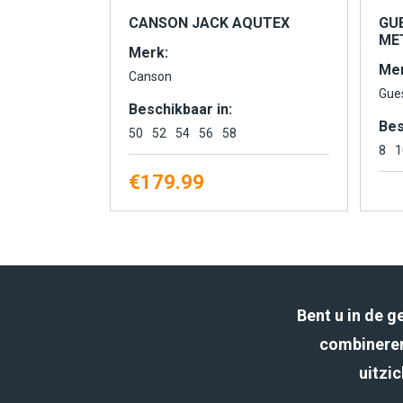
CANSON JACK AQUTEX
GU
MET
Merk:
Mer
Canson
Gue
Beschikbaar in:
Bes
50
52
54
56
58
8
1
€
179.99
Bent u in de 
combineren
uitzic