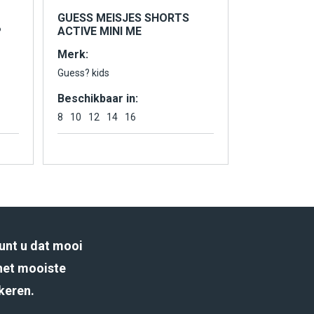
GUESS MEISJES SHORTS
P
ACTIVE MINI ME
Merk:
Guess? kids
Beschikbaar in:
8
10
12
14
16
unt u dat mooi
het mooiste
rkeren.