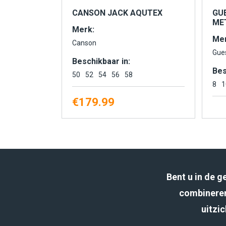
CANSON JACK AQUTEX
GU
MET
Merk:
Mer
Canson
Gue
Beschikbaar in:
Bes
50
52
54
56
58
8
1
€
179.99
Bent u in de 
combineren
uitzic