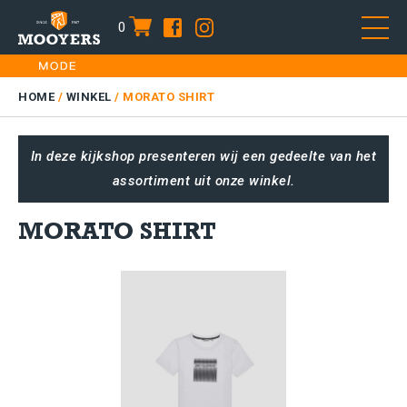
0
item
Skip
HOME
to
DAMES
HOME
/
WINKEL
/
MORATO SHIRT
content
HEREN
In deze kijkshop presenteren wij een gedeelte van het
KIDS
assortiment uit onze winkel.
SALE
PLUS SIZE
MORATO SHIRT
CONTACT