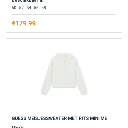
Beschikbaar in:
50
52
54
56
58
€
179.99
GUESS MEISJESSWEATER MET RITS MINI ME
Merk: