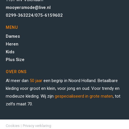
mooyersmode@live.nl
0299-363224
/
075-6159602
MENU
Dames
Heren
Kids
Plus Size
OVER ONS
Al meer dan
50 jaar
een begrip in Noord Holland. Betaalbare
kleding voor groot en klein, voor jong en oud. Voor trendy en
modieuze kleding. Wij zijn
gespecialiseerd in grote maten
, tot
zelfs maat 70.
Cookies
Privacy verklaring