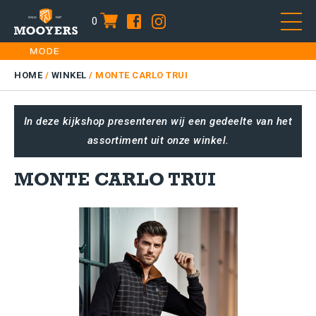
0
item
Skip
HOME
to
DAMES
HOME
/
WINKEL
/
MONTE CARLO TRUI
content
HEREN
In deze kijkshop presenteren wij een gedeelte van het
KIDS
assortiment uit onze winkel.
SALE
PLUS SIZE
MONTE CARLO TRUI
CONTACT