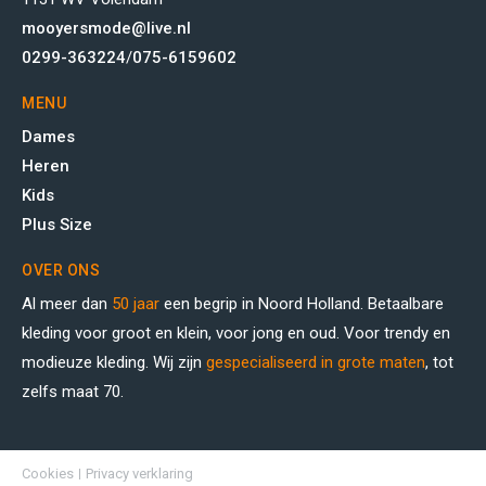
mooyersmode@live.nl
0299-363224
/
075-6159602
MENU
Dames
Heren
Kids
Plus Size
OVER ONS
Al meer dan
50 jaar
een begrip in Noord Holland. Betaalbare
kleding voor groot en klein, voor jong en oud. Voor trendy en
modieuze kleding. Wij zijn
gespecialiseerd in grote maten
, tot
zelfs maat 70.
Cookies
Privacy verklaring