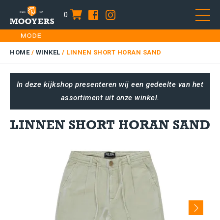
0
item
Skip
HOME
to
DAMES
HOME
/
WINKEL
/
LINNEN SHORT HORAN SAND
content
HEREN
In deze kijkshop presenteren wij een gedeelte van het
KIDS
assortiment uit onze winkel.
SALE
PLUS SIZE
LINNEN SHORT HORAN SAND
CONTACT
Next