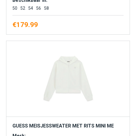
Beschikbaar in:
50
52
54
56
58
€
179.99
GUESS MEISJESSWEATER MET RITS MINI ME
Merk: