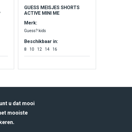
GUESS MEISJES SHORTS
P
ACTIVE MINI ME
Merk:
Guess? kids
Beschikbaar in:
8
10
12
14
16
unt u dat mooi
het mooiste
rkeren.