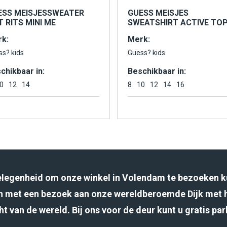
ESS MEISJESSWEATER
GUESS MEISJES
 RITS MINI ME
SWEATSHIRT ACTIVE TO
k:
Merk:
ss? kids
Guess? kids
chikbaar in:
Beschikbaar in:
0
12
14
8
10
12
14
16
gelegenheid om onze winkel in Volendam te bezoeken k
 met een bezoek aan onze wereldberoemde Dijk met 
ht van de wereld. Bij ons voor de deur kunt u gratis pa