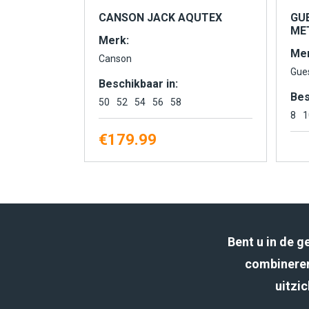
CANSON JACK AQUTEX
GU
MET
Merk:
Mer
Canson
Gue
Beschikbaar in:
Bes
50
52
54
56
58
8
1
€
179.99
Bent u in de 
combineren
uitzic