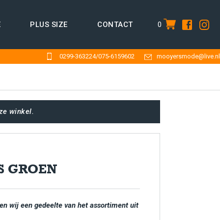
0
E
PLUS SIZE
CONTACT
item
0299-363224
/
075-6159602
mooyersmode@live.nl
ze winkel.
S GROEN
en wij een gedeelte van het assortiment uit