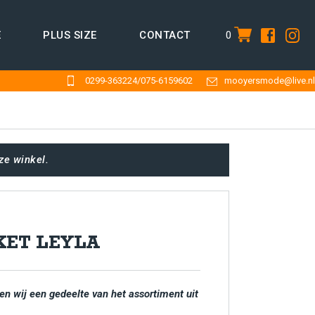
0
E
PLUS SIZE
CONTACT
item
0299-363224
/
075-6159602
mooyersmode@live.nl
ze winkel.
KET LEYLA
en wij een gedeelte van het assortiment uit