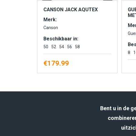
CANSON JACK AQUTEX
GU
MET
Merk:
Mer
Canson
Gue
Beschikbaar in:
Bes
50
52
54
56
58
8
1
€
179.99
Bent u in de 
combineren
uitzic