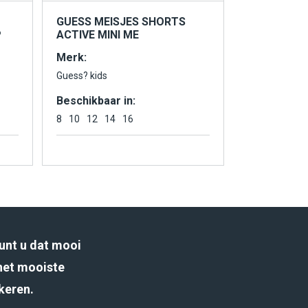
GUESS MEISJES SHORTS
P
ACTIVE MINI ME
Merk:
Guess? kids
Beschikbaar in:
8
10
12
14
16
unt u dat mooi
het mooiste
rkeren.