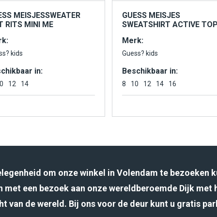
ESS MEISJESSWEATER
GUESS MEISJES
 RITS MINI ME
SWEATSHIRT ACTIVE TO
k:
Merk:
ss? kids
Guess? kids
chikbaar in:
Beschikbaar in:
0
12
14
8
10
12
14
16
gelegenheid om onze winkel in Volendam te bezoeken k
 met een bezoek aan onze wereldberoemde Dijk met 
ht van de wereld. Bij ons voor de deur kunt u gratis pa