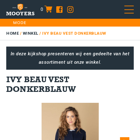
0
item
Skip
HOME
to
DAMES
HOME
/
WINKEL
/
IVY BEAU VEST DONKERBLAUW
content
HEREN
In deze kijkshop presenteren wij een gedeelte van het
KIDS
assortiment uit onze winkel.
SALE
PLUS SIZE
IVY BEAU VEST
CONTACT
DONKERBLAUW
Next