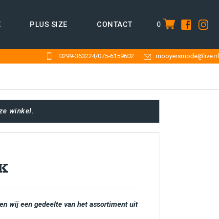
0
E
PLUS SIZE
CONTACT
item
0299-363224
/
075-6159602
mooyersmode@live.nl
ze winkel.
K
en wij een gedeelte van het assortiment uit