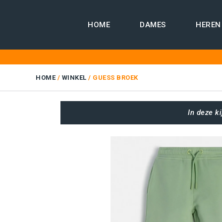
Skip
HOME
DAMES
HEREN
to
content
HOME
/
WINKEL
/
GUESS BROEK
In deze k