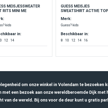
ESS MEISJESSWEATER
GUESS MEISJES
 RITS MINI ME
SWEATSHIRT ACTIVE TO
k:
Merk:
ss? kids
Guess? kids
chikbaar in:
Beschikbaar in:
0
12
14
8
10
12
14
16
gelegenheid om onze winkel in Volendam te bezoeken k
 met een bezoek aan onze wereldberoemde Dijk met 
ht van de wereld. Bij ons voor de deur kunt u gratis pa