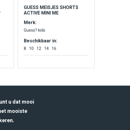
GUESS MEISJES SHORTS
P
ACTIVE MINI ME
Merk:
Guess? kids
Beschikbaar in:
8
10
12
14
16
unt u dat mooi
het mooiste
rkeren.