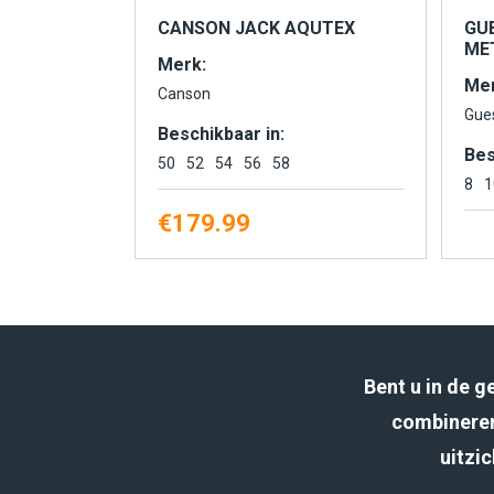
CANSON JACK AQUTEX
GU
MET
Merk:
Mer
Canson
Gue
Beschikbaar in:
Bes
50
52
54
56
58
8
1
€
179.99
Bent u in de 
combineren
uitzic