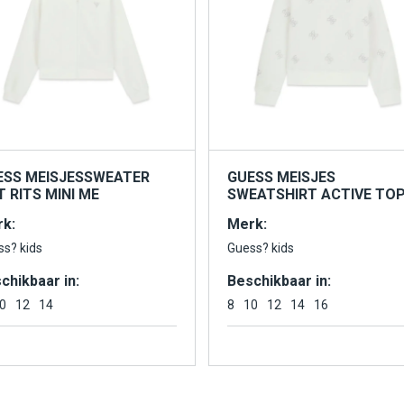
ESS MEISJESSWEATER
GUESS MEISJES
 RITS MINI ME
SWEATSHIRT ACTIVE TO
k:
Merk:
ss? kids
Guess? kids
chikbaar in:
Beschikbaar in:
0
12
14
8
10
12
14
16