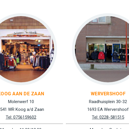
KOOG AAN DE ZAAN
WERVERSHOOF
Molenwerf 10
Raadhuisplein 30-32
541 WR Koog a/d Zaan
1693 EA Wervershoof
Tel: 0756159602
Tel: 0228-581515