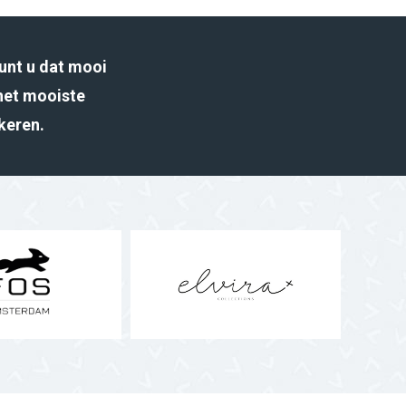
unt u dat mooi
het mooiste
rkeren.