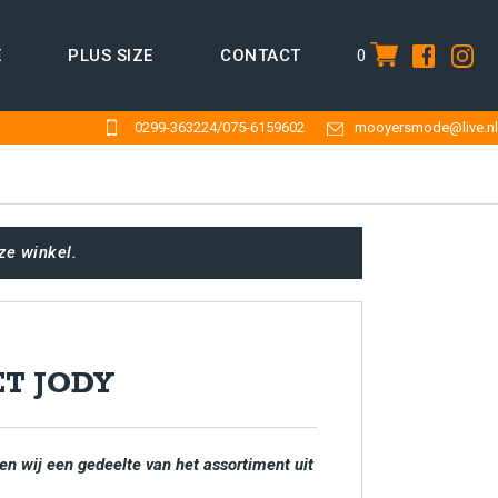
0
E
PLUS SIZE
CONTACT
item
0299-363224
/
075-6159602
mooyersmode@live.nl
ze winkel.
ET JODY
en wij een gedeelte van het assortiment uit