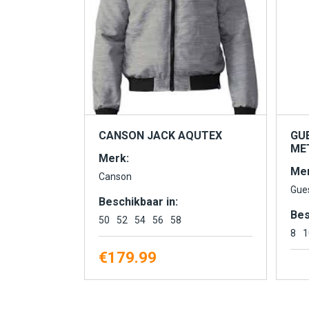
CANSON JACK AQUTEX
GU
MET
Merk:
Mer
Canson
Gue
Beschikbaar in:
Bes
50
52
54
56
58
8
1
€
179.99