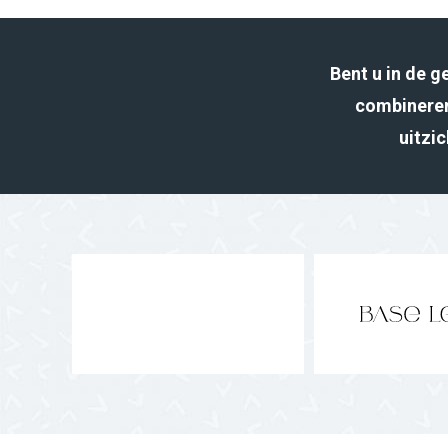
Bent u in de 
combineren
uitzic