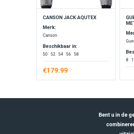
CANSON JACK AQUTEX
GU
MET
Merk:
Mer
Canson
Gue
Beschikbaar in:
Bes
50
52
54
56
58
8
1
€
179.99
Bent u in de 
combineren
uitzic