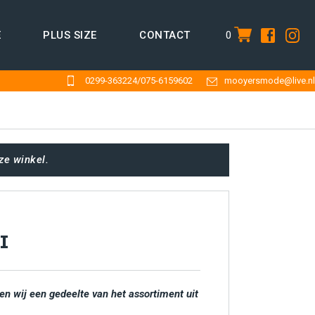
0
E
PLUS SIZE
CONTACT
item
0299-363224
/
075-6159602
mooyersmode@live.nl
ze winkel.
I
en wij een gedeelte van het assortiment uit