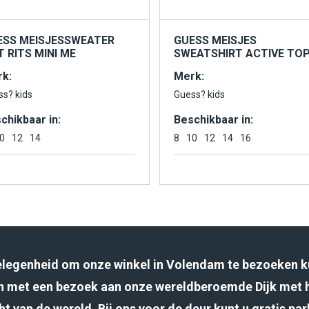
ESS MEISJESSWEATER
GUESS MEISJES
 RITS MINI ME
SWEATSHIRT ACTIVE TO
k:
Merk:
ss? kids
Guess? kids
chikbaar in:
Beschikbaar in:
0
12
14
8
10
12
14
16
gelegenheid om onze winkel in Volendam te bezoeken k
 met een bezoek aan onze wereldberoemde Dijk met 
ht van de wereld. Bij ons voor de deur kunt u gratis pa