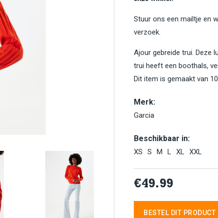
Stuur ons een mailtje en 
verzoek.
Ajour gebreide trui. Deze l
trui heeft een boothals, v
Dit item is gemaakt van 1
Merk:
Garcia
Beschikbaar in:
XS
S
M
L
XL
XXL
€49.99
BESTEL DIT PRODUCT