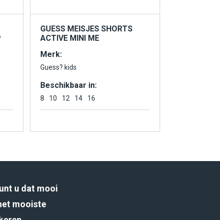
GUESS MEISJES SHORTS
P
ACTIVE MINI ME
Merk:
Guess? kids
Beschikbaar in:
8
10
12
14
16
unt u dat mooi
het mooiste
rkeren.