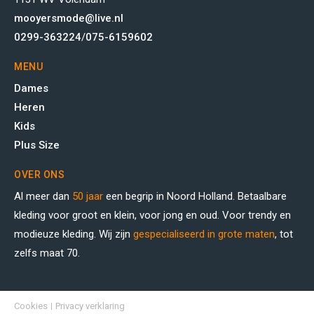
mooyersmode@live.nl
0299-363224
/
075-6159602
MENU
Dames
Heren
Kids
Plus Size
OVER ONS
Al meer dan
50 jaar
een begrip in Noord Holland. Betaalbare
kleding voor groot en klein, voor jong en oud. Voor trendy en
modieuze kleding. Wij zijn
gespecialiseerd in grote maten
, tot
zelfs maat 70.
Cookies
Privacy verklaring