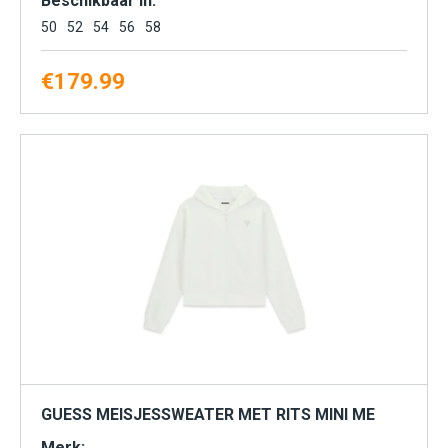
Beschikbaar in:
50
52
54
56
58
€
179.99
GUESS MEISJESSWEATER MET RITS MINI ME
Merk: