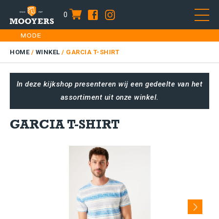
0
item
Skip
HOME
to
DAMES
HOME
/
WINKEL
/
GARCIA T-SHIRT
content
HEREN
In deze kijkshop presenteren wij een gedeelte van het
KIDS
assortiment uit onze winkel.
SALE
PLUS SIZE
GARCIA T-SHIRT
CONTACT
Next