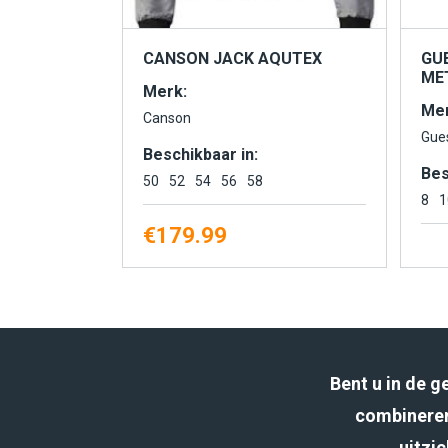
CANSON JACK AQUTEX
GU
MET
Merk:
Mer
Canson
Gue
Beschikbaar in:
Bes
50
52
54
56
58
8
1
€
179.99
Bent u in de 
combineren
uitzic