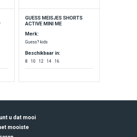
GUESS MEISJES SHORTS
P
ACTIVE MINI ME
Merk:
Guess? kids
Beschikbaar in:
8
10
12
14
16
unt u dat mooi
het mooiste
rkeren.