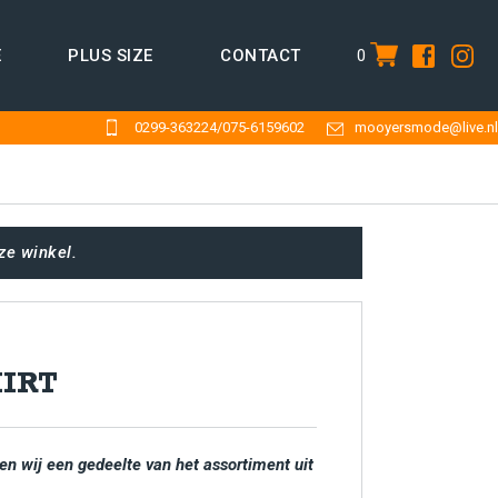
0
E
PLUS SIZE
CONTACT
item
0299-363224
/
075-6159602
mooyersmode@live.nl
ze winkel.
HIRT
en wij een gedeelte van het assortiment uit