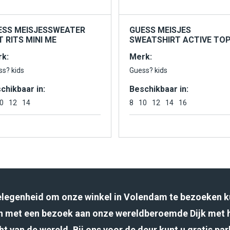
ESS MEISJESSWEATER
GUESS MEISJES
 RITS MINI ME
SWEATSHIRT ACTIVE TO
k:
Merk:
ss? kids
Guess? kids
chikbaar in:
Beschikbaar in:
0
12
14
8
10
12
14
16
gelegenheid om onze winkel in Volendam te bezoeken k
 met een bezoek aan onze wereldberoemde Dijk met 
ht van de wereld. Bij ons voor de deur kunt u gratis pa