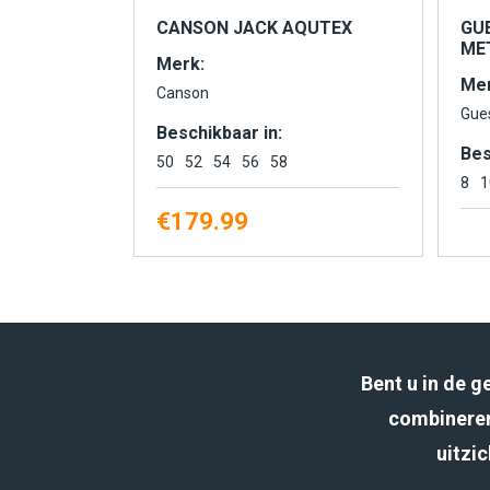
CANSON JACK AQUTEX
GU
MET
Merk:
Mer
Canson
Gue
Beschikbaar in:
Bes
50
52
54
56
58
8
1
€
179.99
Bent u in de 
combineren
uitzic