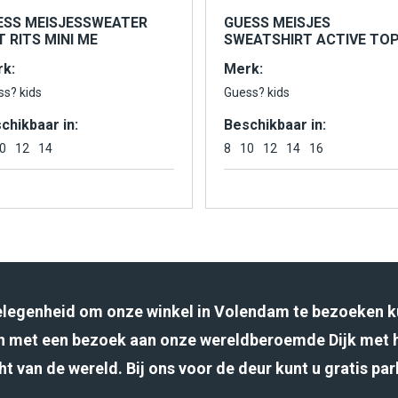
ESS MEISJESSWEATER
GUESS MEISJES
 RITS MINI ME
SWEATSHIRT ACTIVE TO
k:
Merk:
ss? kids
Guess? kids
chikbaar in:
Beschikbaar in:
0
12
14
8
10
12
14
16
gelegenheid om onze winkel in Volendam te bezoeken k
 met een bezoek aan onze wereldberoemde Dijk met 
ht van de wereld. Bij ons voor de deur kunt u gratis pa