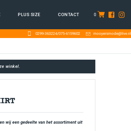
0
E
PLUS SIZE
CONTACT
item
0299-363224
/
075-6159602
mooyersmode@live.nl
ze winkel.
HIRT
en wij een gedeelte van het assortiment uit