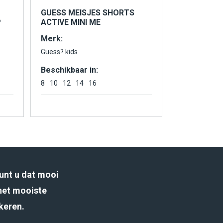
GUESS MEISJES SHORTS
P
ACTIVE MINI ME
Merk:
Guess? kids
Beschikbaar in:
8
10
12
14
16
unt u dat mooi
het mooiste
rkeren.