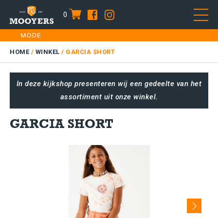
0
item
Skip
HOME
to
DAMES
HOME
/
WINKEL
/
GARCIA SHORT
content
HEREN
In deze kijkshop presenteren wij een gedeelte van het
KIDS
assortiment uit onze winkel.
SALE
PLUS SIZE
GARCIA SHORT
CONTACT
Next