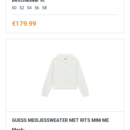
Beschikbaar in:
50
52
54
56
58
€
179.99
GUESS MEISJESSWEATER MET RITS MINI ME
Merk: