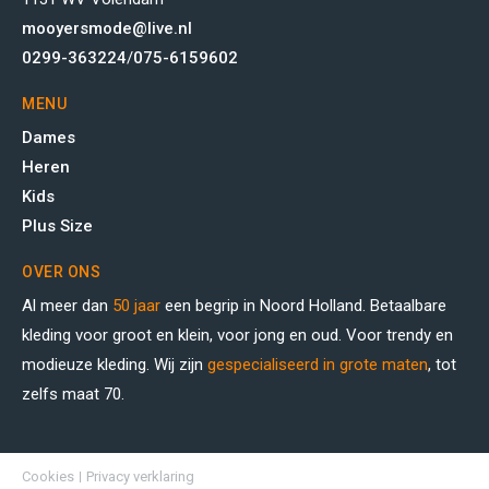
mooyersmode@live.nl
0299-363224
/
075-6159602
MENU
Dames
Heren
Kids
Plus Size
OVER ONS
Al meer dan
50 jaar
een begrip in Noord Holland. Betaalbare
kleding voor groot en klein, voor jong en oud. Voor trendy en
modieuze kleding. Wij zijn
gespecialiseerd in grote maten
, tot
zelfs maat 70.
Cookies
Privacy verklaring