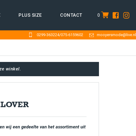
0
E
PLUS SIZE
CONTACT
item
0299-363224
/
075-6159602
mooyersmode@live.nl
ze winkel.
LLOVER
en wij een gedeelte van het assortiment uit