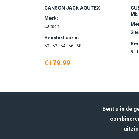
CANSON JACK AQUTEX
GU
MET
Merk:
Mer
Canson
Gue
Beschikbaar in:
Bes
50
52
54
56
58
8
1
€
179.99
Bent u in de 
combineren
uitzic