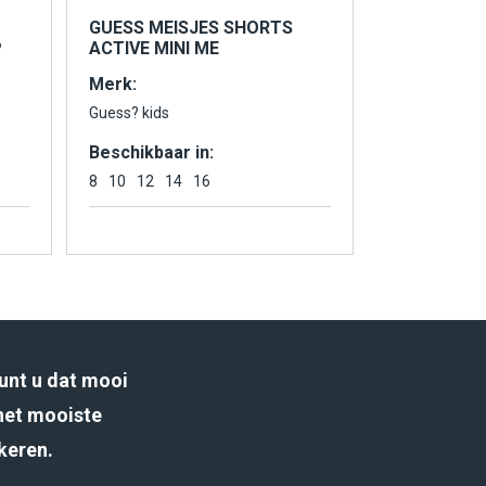
GUESS MEISJES SHORTS
P
ACTIVE MINI ME
Merk:
Guess? kids
Beschikbaar in:
8
10
12
14
16
unt u dat mooi
het mooiste
rkeren.