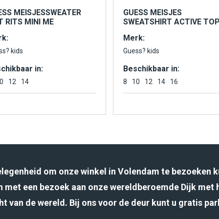
ESS MEISJESSWEATER
GUESS MEISJES
 RITS MINI ME
SWEATSHIRT ACTIVE TO
k:
Merk:
ss? kids
Guess? kids
chikbaar in:
Beschikbaar in:
0
12
14
8
10
12
14
16
gelegenheid om onze winkel in Volendam te bezoeken k
 met een bezoek aan onze wereldberoemde Dijk met 
ht van de wereld. Bij ons voor de deur kunt u gratis pa