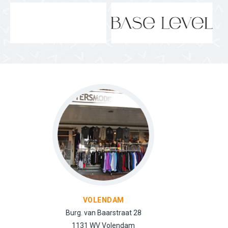
KOOG AAN DE ZAAN
Molenwerf 10
1541 WR Koog a/d Zaan