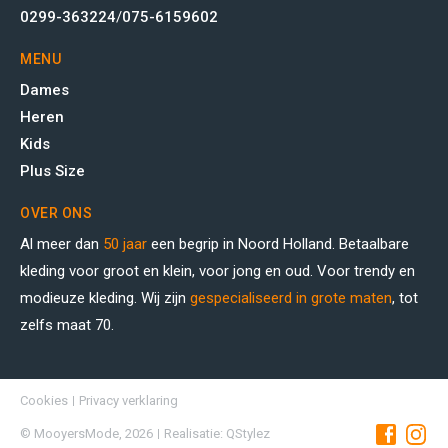
0299-363224
/
075-6159602
MENU
Dames
Heren
Kids
Plus Size
OVER ONS
Al meer dan
50 jaar
een begrip in Noord Holland. Betaalbare
kleding voor groot en klein, voor jong en oud. Voor trendy en
modieuze kleding. Wij zijn
gespecialiseerd in grote maten
, tot
zelfs maat 70.
Cookies
Privacy verklaring
© MooyersMode, 2026
Realisatie: QStylez