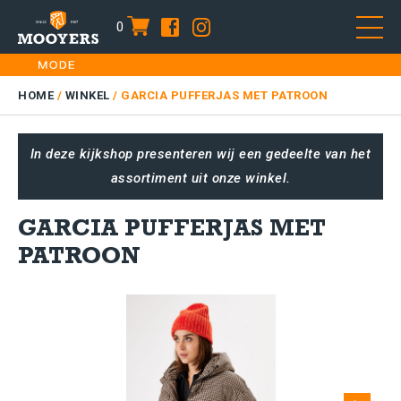
0
item
Skip
HOME
to
DAMES
HOME
/
WINKEL
/
GARCIA PUFFERJAS MET PATROON
content
HEREN
In deze kijkshop presenteren wij een gedeelte van het
KIDS
assortiment uit onze winkel.
SALE
PLUS SIZE
GARCIA PUFFERJAS MET
CONTACT
PATROON
Next