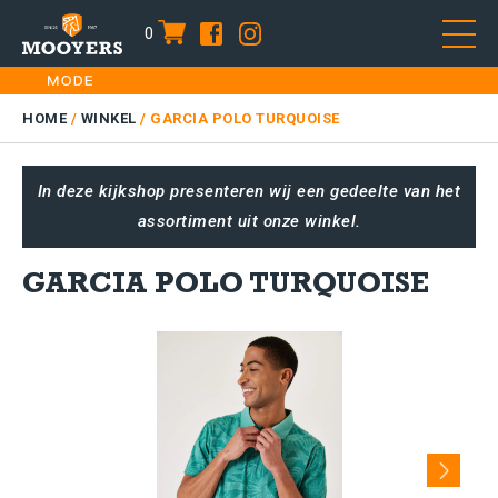
0
item
Skip
HOME
to
DAMES
HOME
/
WINKEL
/
GARCIA POLO TURQUOISE
content
HEREN
In deze kijkshop presenteren wij een gedeelte van het
KIDS
assortiment uit onze winkel.
SALE
PLUS SIZE
GARCIA POLO TURQUOISE
CONTACT
Next