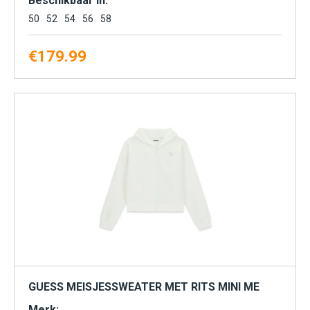
Beschikbaar in:
50
52
54
56
58
€
179.99
GUESS MEISJESSWEATER MET RITS MINI ME
Merk: