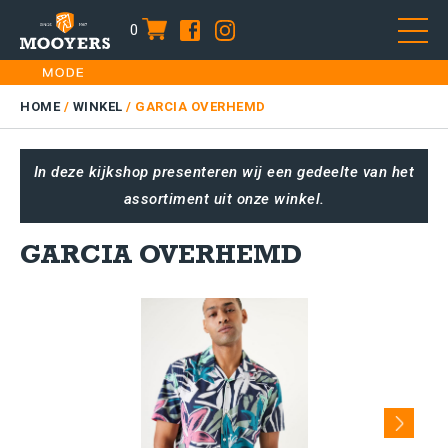
0
item
Skip
HOME
to
DAMES
HOME
/
WINKEL
/
GARCIA OVERHEMD
content
HEREN
In deze kijkshop presenteren wij een gedeelte van het
KIDS
assortiment uit onze winkel.
SALE
PLUS SIZE
GARCIA OVERHEMD
CONTACT
Next