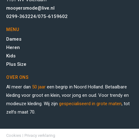
mooyersmode@live.nl
0299-363224
/
075-6159602
MENU
Dames
Heren
Kids
Plus Size
OVER ONS
Al meer dan
50 jaar
een begrip in Noord Holland. Betaalbare
kleding voor groot en klein, voor jong en oud. Voor trendy en
modieuze kleding. Wij zijn
gespecialiseerd in grote maten
, tot
zelfs maat 70.
Cookies
Privacy verklaring