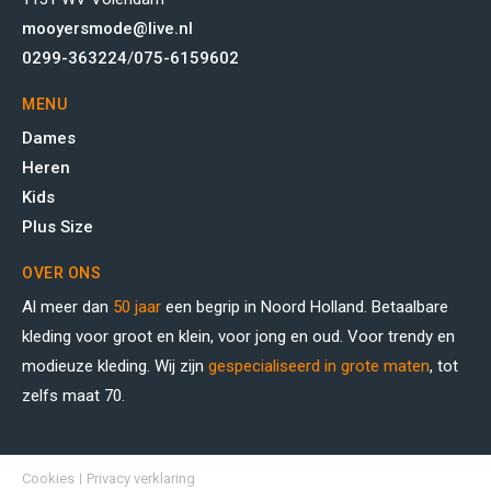
mooyersmode@live.nl
0299-363224
/
075-6159602
MENU
Dames
Heren
Kids
Plus Size
OVER ONS
Al meer dan
50 jaar
een begrip in Noord Holland. Betaalbare
kleding voor groot en klein, voor jong en oud. Voor trendy en
modieuze kleding. Wij zijn
gespecialiseerd in grote maten
, tot
zelfs maat 70.
Cookies
Privacy verklaring