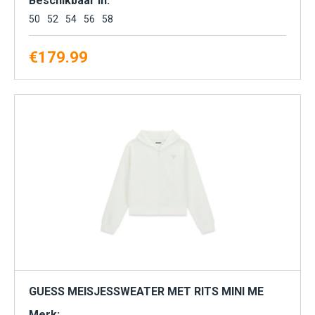
Beschikbaar in:
50
52
54
56
58
€
179.99
GUESS MEISJESSWEATER MET RITS MINI ME
Merk: