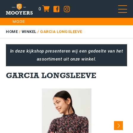
0
item
Skip
HOME
to
DAMES
HOME
/
WINKEL
/
GARCIA LONGSLEEVE
content
HEREN
In deze kijkshop presenteren wij een gedeelte van het
KIDS
assortiment uit onze winkel.
SALE
PLUS SIZE
GARCIA LONGSLEEVE
CONTACT
Next