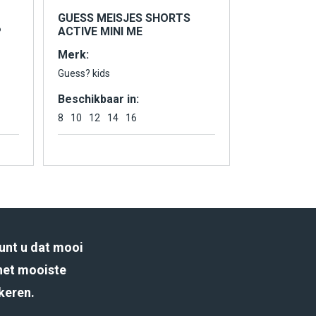
GUESS MEISJES SHORTS
P
ACTIVE MINI ME
Merk:
Guess? kids
Beschikbaar in:
8
10
12
14
16
unt u dat mooi
het mooiste
rkeren.