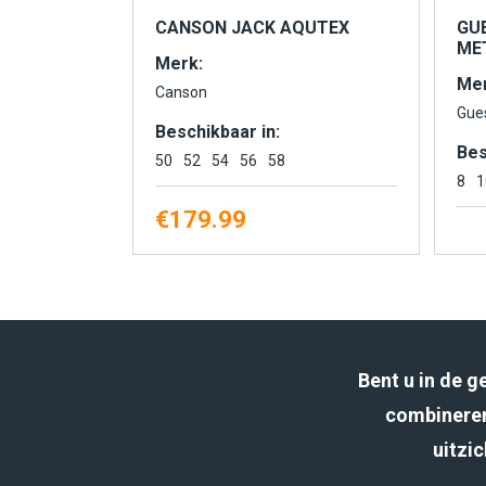
CANSON JACK AQUTEX
GU
MET
Merk:
Mer
Canson
Gue
Beschikbaar in:
Bes
50
52
54
56
58
8
1
€
179.99
Bent u in de 
combineren
uitzic