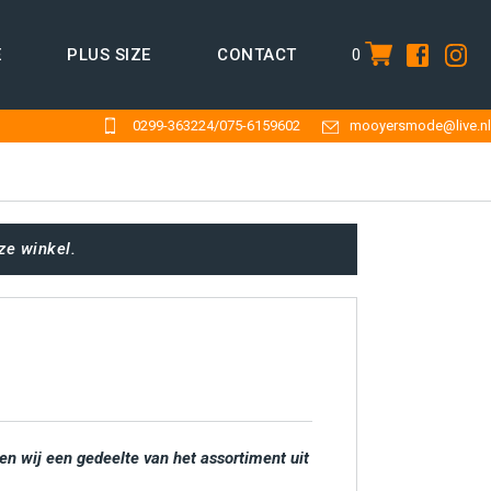
0
E
PLUS SIZE
CONTACT
item
0299-363224
/
075-6159602
mooyersmode@live.nl
ze winkel.
en wij een gedeelte van het assortiment uit