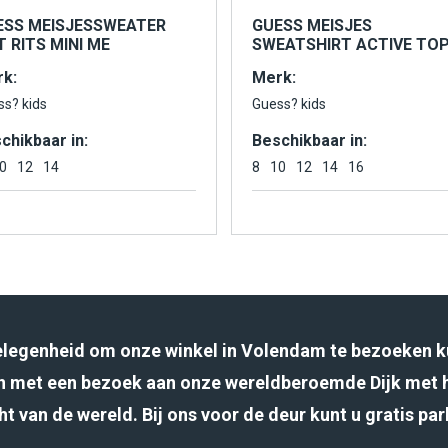
ESS MEISJESSWEATER
GUESS MEISJES
 RITS MINI ME
SWEATSHIRT ACTIVE TO
k:
Merk:
ss? kids
Guess? kids
chikbaar in:
Beschikbaar in:
0
12
14
8
10
12
14
16
gelegenheid om onze winkel in Volendam te bezoeken k
 met een bezoek aan onze wereldberoemde Dijk met 
ht van de wereld. Bij ons voor de deur kunt u gratis pa