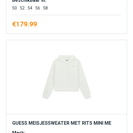
Beschikbaar in:
50
52
54
56
58
€
179.99
GUESS MEISJESSWEATER MET RITS MINI ME
Merk: