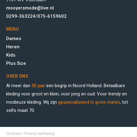
mooyersmode@live.nl
0299-363224
/
075-6159602
MENU
Dames
Heren
Kids
Plus Size
OVER ONS
Al meer dan
50 jaar
een begrip in Noord Holland. Betaalbare
kleding voor groot en klein, voor jong en oud. Voor trendy en
modieuze kleding. Wij zijn
gespecialiseerd in grote maten
, tot
zelfs maat 70.
Cookies
Privacy verklaring