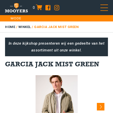
0
item
Skip
HOME
to
DAMES
HOME
/
WINKEL
/
GARCIA JACK MIST GREEN
content
HEREN
In deze kijkshop presenteren wij een gedeelte van het
KIDS
assortiment uit onze winkel.
SALE
PLUS SIZE
GARCIA JACK MIST GREEN
CONTACT
Next