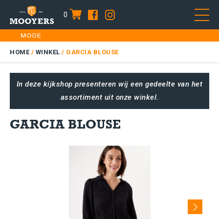
0
item
Skip
HOME
to
DAMES
HOME
/
WINKEL
/
GARCIA BLOUSE
content
HEREN
In deze kijkshop presenteren wij een gedeelte van het
KIDS
assortiment uit onze winkel.
SALE
PLUS SIZE
GARCIA BLOUSE
CONTACT
Next