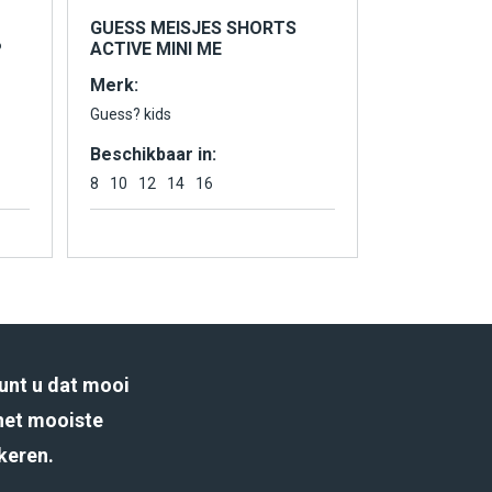
GUESS MEISJES SHORTS
P
ACTIVE MINI ME
Merk:
Guess? kids
Beschikbaar in:
8
10
12
14
16
unt u dat mooi
het mooiste
rkeren.