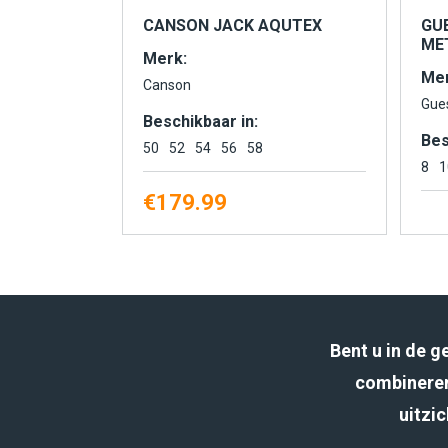
CANSON JACK AQUTEX
GU
MET
Merk:
Mer
Canson
Gue
Beschikbaar in:
Bes
50
52
54
56
58
8
1
€
179.99
Bent u in de 
combineren
uitzic