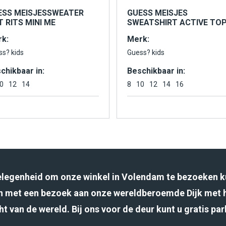
ESS MEISJESSWEATER
GUESS MEISJES
 RITS MINI ME
SWEATSHIRT ACTIVE TO
k:
Merk:
ss? kids
Guess? kids
chikbaar in:
Beschikbaar in:
0
12
14
8
10
12
14
16
gelegenheid om onze winkel in Volendam te bezoeken k
 met een bezoek aan onze wereldberoemde Dijk met 
ht van de wereld. Bij ons voor de deur kunt u gratis pa