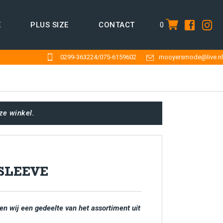
0
E
PLUS SIZE
CONTACT
item
0299-363224
/
075-6159602
mooyersmode@live.nl
ze winkel.
SLEEVE
en wij een gedeelte van het assortiment uit