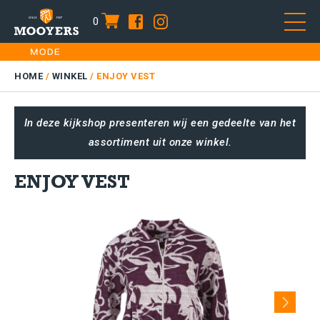
0
item
Skip
HOME
to
DAMES
HOME
/
WINKEL
/
ENJOY VEST
content
HEREN
In deze kijkshop presenteren wij een gedeelte van het
KIDS
assortiment uit onze winkel.
SALE
PLUS SIZE
ENJOY VEST
CONTACT
Next