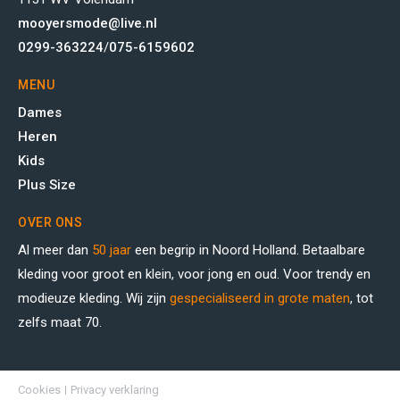
mooyersmode@live.nl
0299-363224
/
075-6159602
MENU
Dames
Heren
Kids
Plus Size
OVER ONS
Al meer dan
50 jaar
een begrip in Noord Holland. Betaalbare
kleding voor groot en klein, voor jong en oud. Voor trendy en
modieuze kleding. Wij zijn
gespecialiseerd in grote maten
, tot
zelfs maat 70.
Cookies
Privacy verklaring