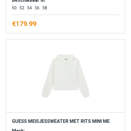
Beschikbaar in:
50
52
54
56
58
€
179.99
GUESS MEISJESSWEATER MET RITS MINI ME
Merk: