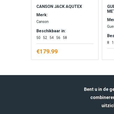
CANSON JACK AQUTEX
GU
MET
Merk:
Mer
Canson
Gue
Beschikbaar in:
Bes
50
52
54
56
58
8
1
€
179.99
Bent u in de 
combineren
uitzic