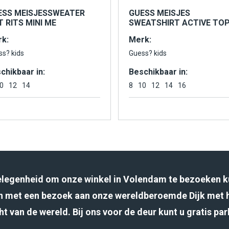
ESS MEISJESSWEATER
GUESS MEISJES
 RITS MINI ME
SWEATSHIRT ACTIVE TO
k:
Merk:
ss? kids
Guess? kids
chikbaar in:
Beschikbaar in:
0
12
14
8
10
12
14
16
gelegenheid om onze winkel in Volendam te bezoeken k
 met een bezoek aan onze wereldberoemde Dijk met 
ht van de wereld. Bij ons voor de deur kunt u gratis pa