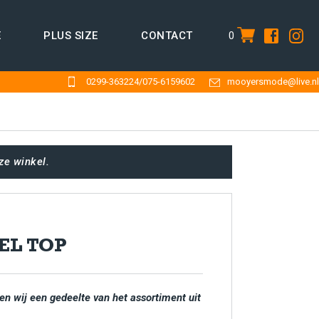
0
E
PLUS SIZE
CONTACT
item
0299-363224
/
075-6159602
mooyersmode@live.nl
ze winkel.
EL TOP
en wij een gedeelte van het assortiment uit