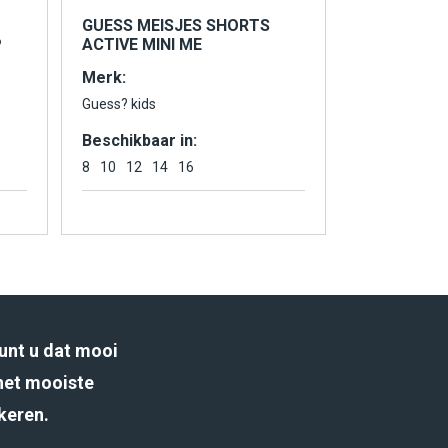
GUESS MEISJES SHORTS
P
ACTIVE MINI ME
Merk:
Guess? kids
Beschikbaar in:
8
10
12
14
16
unt u dat mooi
het mooiste
rkeren.