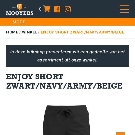
0
item
Skip
HOME
to
DAMES
HOME
/
WINKEL
/
ENJOY SHORT ZWART/NAVY/ARMY/BEIGE
content
HEREN
In deze kijkshop presenteren wij een gedeelte van het
KIDS
assortiment uit onze winkel.
SALE
PLUS SIZE
ENJOY SHORT
CONTACT
ZWART/NAVY/ARMY/BEIGE
Next