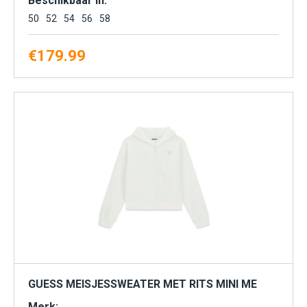
Beschikbaar in:
50
52
54
56
58
€
179.99
GUESS MEISJESSWEATER MET RITS MINI ME
Merk: