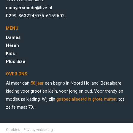
mooyersmode@live.nl
0299-363224
/
075-6159602
MENU
Dames
Heren
Kids
Plus Size
OVER ONS
Al meer dan
50 jaar
een begrip in Noord Holland. Betaalbare
kleding voor groot en klein, voor jong en oud. Voor trendy en
modieuze kleding. Wij zijn
gespecialiseerd in grote maten
, tot
zelfs maat 70.
Cookies
Privacy verklaring