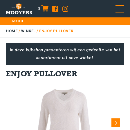
0
item
Skip
HOME
to
DAMES
HOME
/
WINKEL
/
ENJOY PULLOVER
content
HEREN
In deze kijkshop presenteren wij een gedeelte van het
KIDS
assortiment uit onze winkel.
SALE
PLUS SIZE
ENJOY PULLOVER
CONTACT
Next