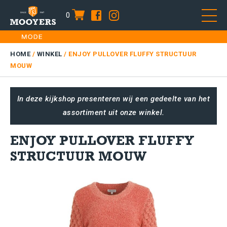
0
item
Skip
HOME
to
DAMES
HOME
/
WINKEL
/
ENJOY PULLOVER FLUFFY STRUCTUUR
content
MOUW
HEREN
KIDS
In deze kijkshop presenteren wij een gedeelte van het
SALE
assortiment uit onze winkel.
PLUS SIZE
ENJOY PULLOVER FLUFFY
CONTACT
STRUCTUUR MOUW